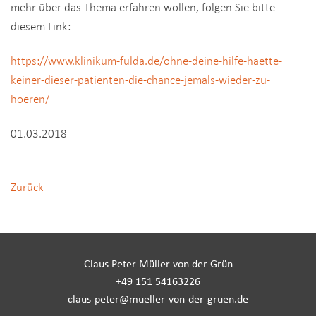
mehr über das Thema erfahren wollen, folgen Sie bitte
diesem Link:
https://www.klinikum-fulda.de/ohne-deine-hilfe-haette-
keiner-dieser-patienten-die-chance-jemals-wieder-zu-
hoeren/
01.03.2018
Zurück
Claus Peter Müller von der Grün
+49 151 54163226
claus-peter@mueller-von-der-gruen.de